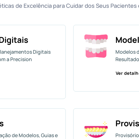
éticas de Excelência para Cuidar dos Seus Pacientes
igitais
Mode
lanejamentos Digitais
Modelos d
om a Precision
Resultado
Ver detal
s
Provi
iação de Modelos, Guias e
Provisóri