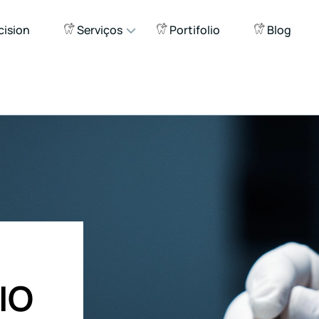
cision
Serviços
Portifolio
Blog
IO