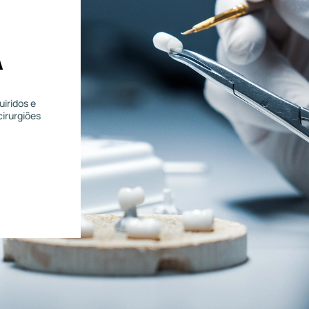
A
iridos e
cirurgiões