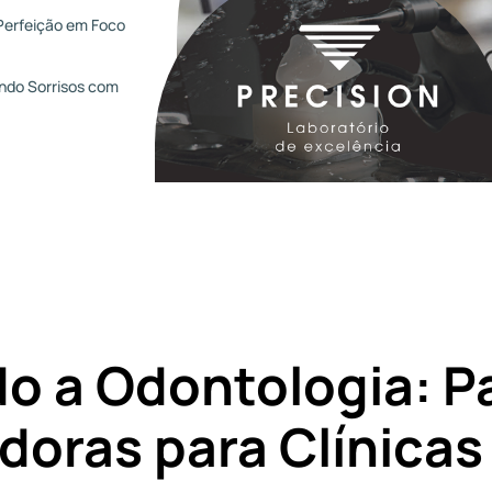
Perfeição em Foco
ndo Sorrisos com
o a Odontologia: P
oras para Clínicas