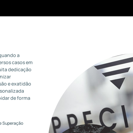
 quando a
versos casos em
uita dedicação
nizar
são e exatidão
rsonalizada
pidar de forma
e Superação